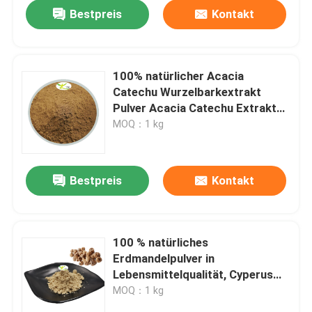
Bestpreis
Kontakt
100% natürlicher Acacia
Catechu Wurzelbarkextrakt
Pulver Acacia Catechu Extrakt
Kathechin 40%
MOQ：1 kg
Bestpreis
Kontakt
Zu Hause
100 % natürliches
Erdmandelpulver in
Produkte
Lebensmittelqualität, Cyperus
Esculentus-Pulver, Chufa-Pulver
MOQ：1 kg
Über uns