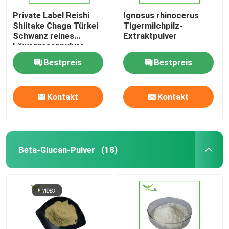
Private Label Reishi
Ignosus rhinocerus
Shiitake Chaga Türkei
Tigermilchpilz-
Schwanz reines
Extraktpulver
Löwenrasenpulver
Bestpreis
Bestpreis
Kontakt
Kontakt
Beta-Glucan-Pulver
(18)