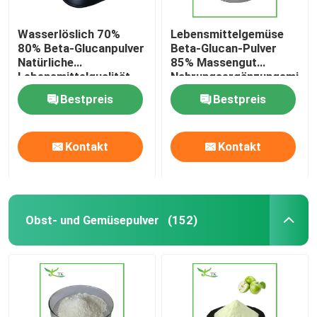
Wasserlöslich 70%
Lebensmittelgemüse
80% Beta-Glucanpulver
Beta-Glucan-Pulver
Natürliche
85% Massengut
Lebensmittelqualität
Nahrungsergänzungsmitte
Für die
Bestpreis
Bestpreis
Gesundheitsversorgung
Kontakt
Kontakt
Obst- und Gemüsepulver
(152)