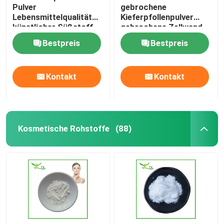
Pulver
gebrochene
Lebensmittelqualität
Kieferpfollenpulver
künstlicher Süßstoff
gebrochene Zellwand
Alitame
Bestpreis
Bestpreis
Kontakt
Kontakt
Kosmetische Rohstoffe
(88)