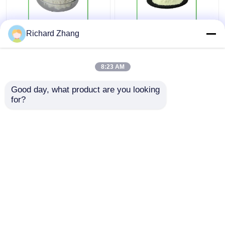
Großhandelswaren
100% reines grünes
Richard Zhang
Obst und Gemüse
Apfelsaftpulver für
Pulver Apfelessig
Lebensmittel und
Pulver Gewichtsverlust
Getränke
8:23 AM
Bestpreis
Bestpreis
Good day, what product are you looking 
for?
Kontakt
Kontakt
Sehen Sie mehr an
Startseite
Über uns
Kontakt
Desktop Site
Sitemap
Datenschutz-Bestimmungen