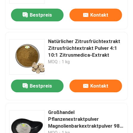
Bestpreis
Kontakt
Werksbesichtigung
Qualitätskontrolle
Natürlicher Zitrusfrüchtextrakt
Zitrusfrüchtextrakt Pulver 4:1
Kontakt mit uns
10:1 Zitrusmedica-Extrakt
MOQ：1 kg
Bitte um ein Angebot
Bestpreis
Kontakt
Pflanzenextraktpulver
Supernahrungsmittelpulver
Großhandel
Pflanzenextraktpulver
Magnolienbarkextraktpulver 98%
Kosmetische Rohstoffe
Honokiol+Magnolol
MOQ：1 kg