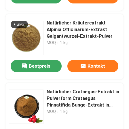
Natürlicher Kräuterextrakt
Alpinia Officinarum-Extrakt
Galgantwurzel-Extrakt-Pulver
MOQ：1 kg
Bestpreis
Kontakt
Natürlicher Crataegus-Extrakt in
Pulverform Crataegus
Pinnatifida Bunge-Extrakt in
Pulverform Hawthorn-
MOQ：1 kg
Frucht/Blatt-Extrakt