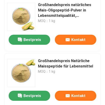
Großhandelspreis natürliches
Mais-Oligopeptid-Pulver in
Lebensmittelqualität,
wasserlöslich
MOQ：1 kg
Bestpreis
Kontakt
Großhandelspreis Natürliche
Maisspeptide für Lebensmittel
MOQ：1 kg
Bestpreis
Kontakt