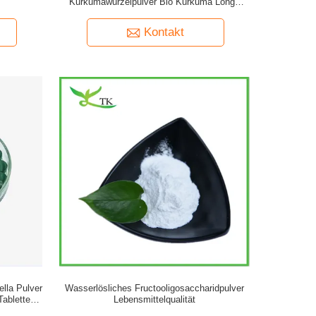
Kurkumawurzelpulver Bio Kurkuma Longa
Pulver
Kontakt
ella Pulver
Wasserlösliches Fructooligosaccharidpulver
Tabletten
Lebensmittelqualität