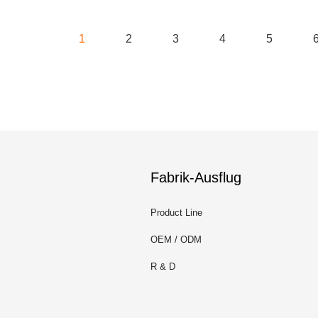
1
2
3
4
5
Fabrik-Ausflug
Product Line
OEM / ODM
R & D