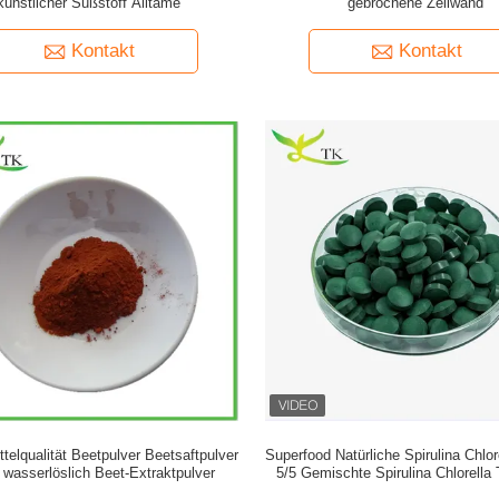
künstlicher Süßstoff Alitame
gebrochene Zellwand
Kontakt
Kontakt
telqualität Beetpulver Beetsaftpulver
Superfood Natürliche Spirulina Chlor
wasserlöslich Beet-Extraktpulver
5/5 Gemischte Spirulina Chlorella 
250 mg 500 mg