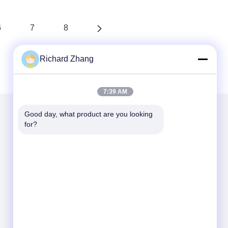
6
7
8
Richard Zhang
7:39 AM
Good day, what product are you looking 
for?
Mailen Sie uns