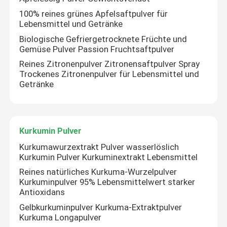
100% reines grünes Apfelsaftpulver für
Lebensmittel und Getränke
Biologische Gefriergetrocknete Früchte und
Gemüse Pulver Passion Fruchtsaftpulver
Reines Zitronenpulver Zitronensaftpulver Spray
Trockenes Zitronenpulver für Lebensmittel und
Getränke
Kurkumin Pulver
Kurkumawurzextrakt Pulver wasserlöslich
Kurkumin Pulver Kurkuminextrakt Lebensmittel
Zu Hause
Reines natürliches Kurkuma-Wurzelpulver
Kurkuminpulver 95% Lebensmittelwert starker
Produkte
Antioxidans
Gelbkurkuminpulver Kurkuma-Extraktpulver
Kurkuma Longapulver
Über uns