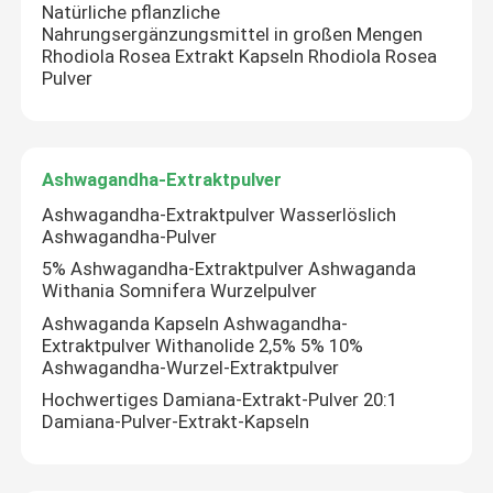
Natürliche pflanzliche
Nahrungsergänzungsmittel in großen Mengen
Ashwagandha-Extraktpulver
Rhodiola Rosea Extrakt Kapseln Rhodiola Rosea
Pulver
Milchdistel-Extraktpulver
Ashwagandha-Extraktpulver
Diätetische Ergänzungs-Bestandteile
Ashwagandha-Extraktpulver Wasserlöslich
Ashwagandha-Pulver
5% Ashwagandha-Extraktpulver Ashwaganda
Withania Somnifera Wurzelpulver
Ashwaganda Kapseln Ashwagandha-
Extraktpulver Withanolide 2,5% 5% 10%
Ashwagandha-Wurzel-Extraktpulver
Hochwertiges Damiana-Extrakt-Pulver 20:1
Damiana-Pulver-Extrakt-Kapseln