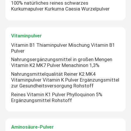
100% natürliches reines schwarzes
Kurkumapulver Kurkuma Caesia Wurzelpulver
Werksbesichtigung
Qualitätskontrolle
Vitaminpulver
Vitamin B1 Thiaminpulver Mischung Vitamin B1
Pulver
Kontakt mit uns
Nahrungsergänzungsmittel in großen Mengen
Vitamin K2 MK7 Pulver Menachinon 1,3%
Bitte um ein Angebot
Nahrungsmittelqualität Reiner K2 MK4
Vitaminpulver Vitamin K Pulver Ergänzungsmittel
zur Gesundheitsversorgung Rohstoff
Pflanzenextraktpulver
Reines Vitamin K1 Pulver Phylloquinon 5%
Ergänzungsmittel Rohstoff
Supernahrungsmittelpulver
Aminosäure-Pulver
Kosmetische Rohstoffe