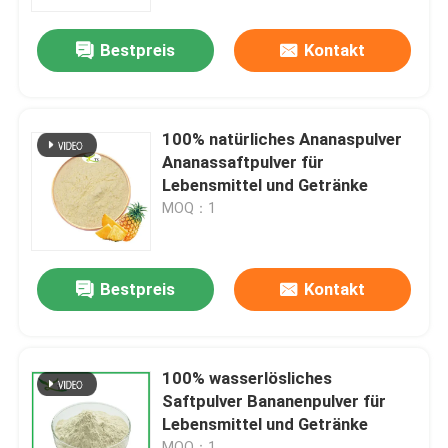
Heidelbeerenfruchtpulver
Bestpreis
Kontakt
Werksbesichtigung
Qualitätskontrolle
100% natürliches Ananaspulver
Ananassaftpulver für
Kontakt mit uns
Lebensmittel und Getränke
MOQ：1
Bitte um ein Angebot
Bestpreis
Kontakt
Pflanzenextraktpulver
Supernahrungsmittelpulver
100% wasserlösliches
Saftpulver Bananenpulver für
Lebensmittel und Getränke
Kosmetische Rohstoffe
MOQ：1