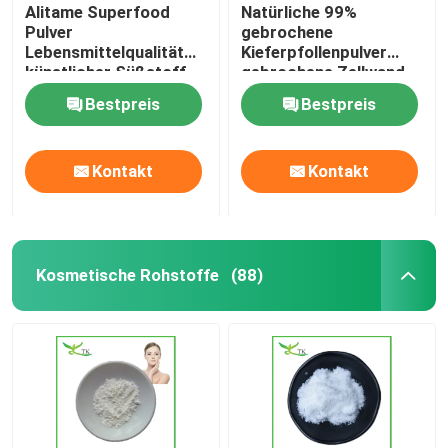
Alitame Superfood
Natürliche 99%
Pulver
gebrochene
Lebensmittelqualität
Kieferpfollenpulver
künstlicher Süßstoff
gebrochene Zellwand
Alitame
Bestpreis
Bestpreis
Kontakt
Kontakt
Kosmetische Rohstoffe
(88)