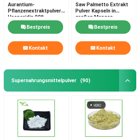
Aurantium-
Saw Palmetto Extrakt
Pflanzenextraktpulver
Pulver Kapseln in
Hesperidin 90%
großen Mengen
Bitterorange-
Bestpreis
Bestpreis
Extraktpulver
Kontakt
Kontakt
Supernahrungsmittelpulver
(90)