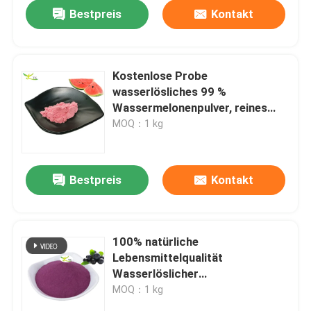
Bestpreis
Kontakt
Kostenlose Probe
wasserlösliches 99 %
Wassermelonenpulver, reines
Wassermelonen-
MOQ：1 kg
Fruchtsaftpulver
Bestpreis
Kontakt
Zu Hause
100% natürliche
Lebensmittelqualität
Produkte
Wasserlöslicher
Heidelbeerensaft Pulver
MOQ：1 kg
Heidelbeerenpulver
Über uns