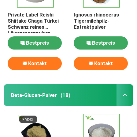
Private Label Reishi
Ignosus rhinocerus
Shiitake Chaga Türkei
Tigermilchpilz-
Schwanz reines
Extraktpulver
Löwenrasenpulver
Bestpreis
Bestpreis
Kontakt
Kontakt
Beta-Glucan-Pulver
(18)