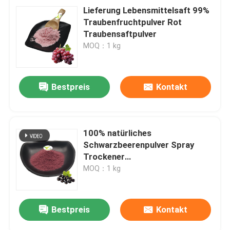
Lieferung Lebensmittelsaft 99%
Traubenfruchtpulver Rot
Traubensaftpulver
MOQ：1 kg
Bestpreis
Kontakt
100% natürliches
Schwarzbeerenpulver Spray
Trockener
Schwarzbeerensaftpulver
MOQ：1 kg
Bestpreis
Kontakt