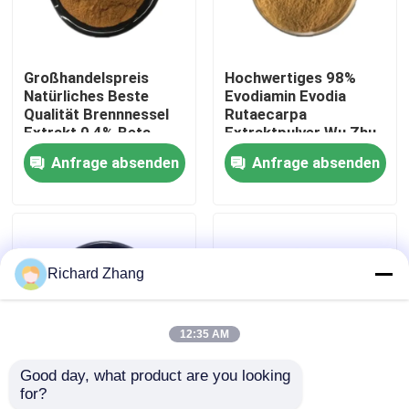
Werksbesichtigung
Großhandelspreis
Hochwertiges 98%
Natürliches Beste
Evodiamin Evodia
Qualitätskontrolle
Qualität Brennnessel
Rutaecarpa
Extrakt 0,4% Beta-
Extraktpulver Wu Zhu
Sitosterol Pulver
Yu Extraktpulver
Anfrage absenden
Anfrage absenden
Kontakt mit uns
Bitte um ein Angebot
Richard Zhang
Pflanzenextraktpulver
12:35 AM
Supernahrungsmittelpulver
Good day, what product are you looking 
for?
Großhandelspreis
Großhandelspreis
Kosmetische Rohstoffe