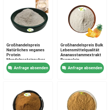
Großhandelspreis
Großhandelspreis Bulk
Natürliches veganes
Lebensmittelqualität
Protein
Ananasstammextrakt
Mandelproteinpulver
Bromelain-
40 % 50 % 60 %
Enzympulver
Anfrage absenden
Anfrage absenden
1200/2400 GDU
Zu Hause
Produkte
Über uns