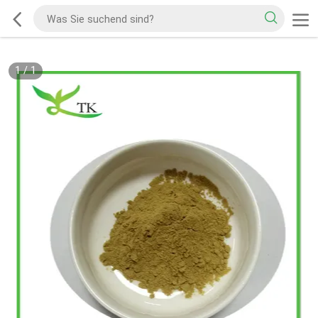
1
/
1