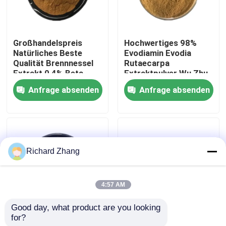
Werksbesichtigung
Großhandelspreis
Hochwertiges 98%
Natürliches Beste
Evodiamin Evodia
Qualitätskontrolle
Qualität Brennnessel
Rutaecarpa
Extrakt 0,4% Beta-
Extraktpulver Wu Zhu
Sitosterol Pulver
Yu Extraktpulver
Anfrage absenden
Anfrage absenden
Kontakt mit uns
Bitte um ein Angebot
Richard Zhang
Pflanzenextraktpulver
4:57 AM
Supernahrungsmittelpulver
Good day, what product are you looking 
for?
Großhandelspreis
Großhandelspreis
Kosmetische Rohstoffe