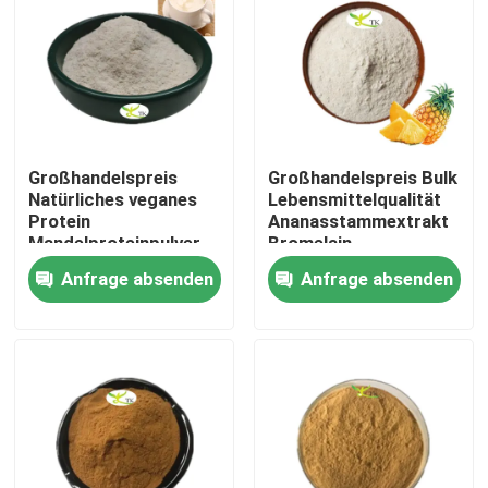
Großhandelspreis
Großhandelspreis Bulk
Natürliches veganes
Lebensmittelqualität
Protein
Ananasstammextrakt
Mandelproteinpulver
Bromelain-
40 % 50 % 60 %
Enzympulver
Anfrage absenden
Anfrage absenden
1200/2400 GDU
Zu Hause
Produkte
Über uns