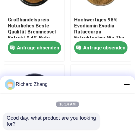
Werksbesichtigung
Großhandelspreis
Hochwertiges 98%
Natürliches Beste
Evodiamin Evodia
Qualität Brennnessel
Rutaecarpa
Qualitätskontrolle
Extrakt 0,4% Beta-
Extraktpulver Wu Zhu
Sitosterol Pulver
Yu Extraktpulver
Anfrage absenden
Anfrage absenden
Kontakt mit uns
Bitte um ein Angebot
Richard Zhang
Pflanzenextraktpulver
10:14 AM
Supernahrungsmittelpulver
Good day, what product are you looking 
for?
Großhandelspreis
Großhandelspreis
Lebensmittelqualität
Fujian Anji Weißer Tee
Kosmetische Rohstoffe