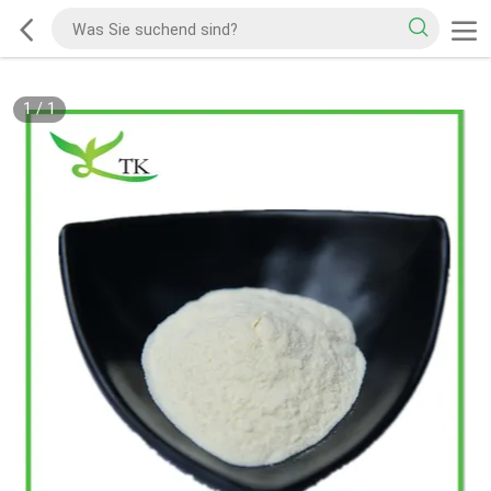
1
/
1