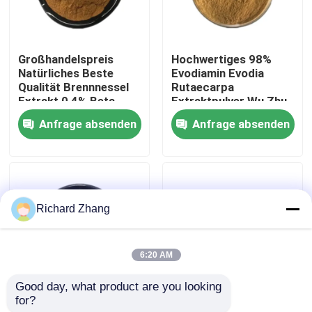
Werksbesichtigung
Großhandelspreis
Hochwertiges 98%
Natürliches Beste
Evodiamin Evodia
Qualitätskontrolle
Qualität Brennnessel
Rutaecarpa
Extrakt 0,4% Beta-
Extraktpulver Wu Zhu
Sitosterol Pulver
Yu Extraktpulver
Anfrage absenden
Anfrage absenden
Kontakt mit uns
Bitte um ein Angebot
Richard Zhang
Pflanzenextraktpulver
6:20 AM
Supernahrungsmittelpulver
Good day, what product are you looking 
for?
Großhandelspreis
Großhandelspreis
Kosmetische Rohstoffe