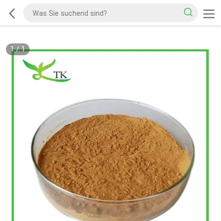
1
/
1