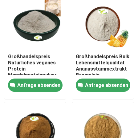
Großhandelspreis
Großhandelspreis Bulk
Natürliches veganes
Lebensmittelqualität
Protein
Ananasstammextrakt
Mandelproteinpulver
Bromelain-
40 % 50 % 60 %
Enzympulver
Anfrage absenden
Anfrage absenden
1200/2400 GDU
Zu Hause
Produkte
Über uns