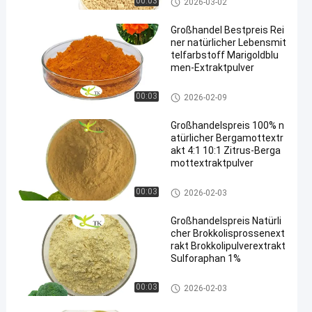
00:03
2026-03-02
Großhandel Bestpreis Rei
ner natürlicher Lebensmit
telfarbstoff Marigoldblu
men-Extraktpulver
Pflanzenextraktpulver
00:03
2026-02-09
Großhandelspreis 100% n
atürlicher Bergamottextr
akt 4:1 10:1 Zitrus-Berga
mottextraktpulver
Pflanzenextraktpulver
00:03
2026-02-03
Großhandelspreis Natürli
cher Brokkolisprossenext
rakt Brokkolipulverextrakt
Sulforaphan 1%
Pflanzenextraktpulver
00:03
2026-02-03