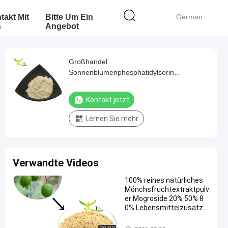
takt Mit
Bitte Um Ein
German
s
Angebot
Großhandel
Sonnenblumenphosphatidylserin
Phosphatidylserin Pulver PS Sojabohnen-
Extrakt Pulver Nicht-GVO
Kontakt jetzt
Lernen Sie mehr
Verwandte Videos
100% reines natürliches
Mönchsfruchtextraktpulv
er Mogroside 20% 50% 8
0% Lebensmittelzusatzs
toffe Süßungsmittel
Pflanzenextraktpulver